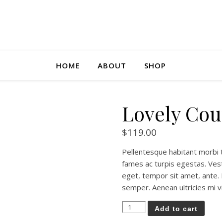
HOME
ABOUT
SHOP
Lovely Cou
$
119.00
Pellentesque habitant morbi 
fames ac turpis egestas. Vest
eget, tempor sit amet, ante.
semper. Aenean ultricies mi vi
Lovely Couple Together quan
Add to cart