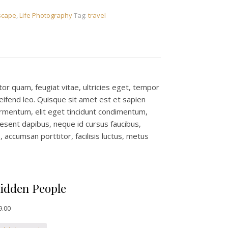
scape
,
Life Photography
Tag:
travel
or quam, feugiat vitae, ultricies eget, tempor
eifend leo. Quisque sit amet est et sapien
rmentum, elit eget tincidunt condimentum,
raesent dapibus, neque id cursus faucibus,
accumsan porttitor, facilisis luctus, metus
idden People
9.00